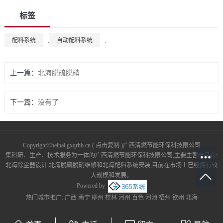
标签
配料系统
,
自动配料系统
,
上一篇：
北海脱硫脱硝
下一篇：
没有了
Copyright©
beihai.gxqrhb.cn
(
点击复制
)广西清燃节能环保科技限公司
集科研、生产、技术服务为一体的广西清燃节能环保科技限公司,主要主营产品有:
北海除尘器设计,北海脱硫脱硝维修和北海配料系统安装,目前在市场上已经拥有较
大规模和发展。
Powered by
热门城市推广:
广西
南宁
柳州
桂林
河州
百色
河池
梧州
钦州
北海