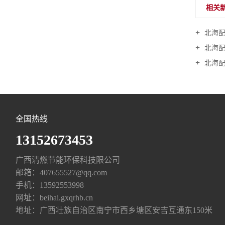
相关
北海配料
北海配
北海配
全国热线
13152673453
广西清燃节能环保科技限公司
邮箱：
407655527@qq.com
手机：
13592553998
网址：
beihai.gxqrhb.cn
地址：广西壮族自治区南宁市西乡塘区安吉互通东150米