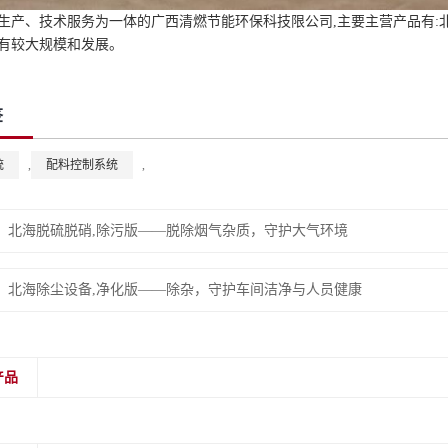
生产、技术服务为一体的广西清燃节能环保科技限公司,主要主营产品有:
有较大规模和发展。
签
统
,
配料控制系统
,
：
北海脱硫脱硝,除污版——脱除烟气杂质，守护大气环境
：
北海除尘设备,净化版——除杂，守护车间洁净与人员健康
产品