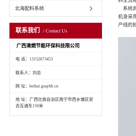
料全流
北海配料系统
系统具
机身采
产线的
联系我们
Contact Us
广西清燃节能环保科技限公司
电 话：13152673453
联系人：刘总
网 址：beihai.gxqrhb.cn
地 址：
广西壮族自治区南宁市西乡塘区安
吉互通东150米