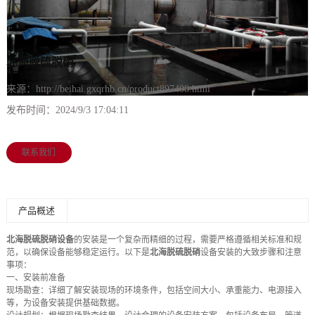
北海脱硫脱硝
来源：
http://beihai.gxqrhb.cn/product897408.html
发布时间：
2024/9/3 17:04:11
联系我们
产品概述
北海脱硫脱硝设备
的安装是一个复杂而精细的过程，需要严格遵循相关标准和规
范，以确保设备能够稳定运行。以下是
北海脱硫脱硝
设备安装的大致步骤和注意
事项：
一、安装前准备
现场勘查：详细了解安装现场的环境条件，包括空间大小、承重能力、电源接入
等，为设备安装提供基础数据。