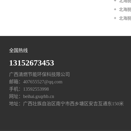
北海脱硫
北海脱
北海脱
全国热线
13152673453
广西清燃节能环保科技限公司
邮箱：
407655527@qq.com
手机：
13592553998
网址：
beihai.gxqrhb.cn
地址：广西壮族自治区南宁市西乡塘区安吉互通东150米