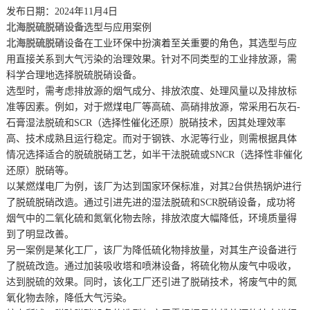
发布日期：2024年11月4日
北海脱硫脱硝设备
选型与应用案例
北海脱硫脱硝
设备在工业环保中扮演着至关重要的角色，其选型与应
用直接关系到大气污染的治理效果。针对不同类型的工业排放源，需
科学合理地选择脱硫脱硝设备。
选型时，需考虑排放源的烟气成分、排放浓度、处理风量以及排放标
准等因素。例如，对于燃煤电厂等高硫、高硝排放源，常采用石灰石-
石膏湿法脱硫和SCR（选择性催化还原）脱硝技术，因其处理效率
高、技术成熟且运行稳定。而对于钢铁、水泥等行业，则需根据具体
情况选择适合的脱硫脱硝工艺，如半干法脱硫或SNCR（选择性非催化
还原）脱硝等。
以某燃煤电厂为例，该厂为达到国家环保标准，对其2台供热锅炉进行
了脱硫脱硝改造。通过引进先进的湿法脱硫和SCR脱硝设备，成功将
烟气中的二氧化硫和氮氧化物去除，排放浓度大幅降低，环境质量得
到了明显改善。
另一案例是某化工厂，该厂为降低硫化物排放量，对其生产设备进行
了脱硫改造。通过加装吸收塔和喷淋设备，将硫化物从废气中吸收，
达到脱硫的效果。同时，该化工厂还引进了脱硝技术，将废气中的氮
氧化物去除，降低大气污染。