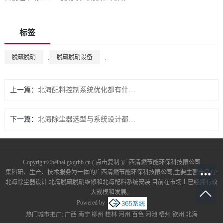
标签
脱硫脱硝
,
脱硫脱硝设备
,
上一篇：
北海配料控制系统优化都有什么策略与实践？
下一篇：
北海除尘器选型与系统设计都有哪些要点？
Copyright©
beihai.gxqrhb.cn
(
点击复制
)广西清燃节能环保科技限公司
集科研、生产、技术服务为一体的广西清燃节能环保科技限公司,主要主营产品有:
北海除尘器设计,北海脱硫脱硝维修和北海配料系统安装,目前在市场上已经拥有较
大规模和发展。
Powered by
热门城市推广:
广西
南宁
柳州
桂林
河州
百色
河池
梧州
钦州
北海