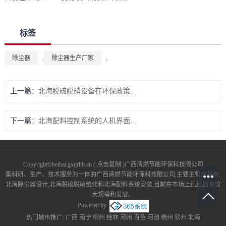
标签
除尘器
,
除尘器生产厂家
,
上一篇：
北海脱硫脱硝设备在环保政策下的市场机遇与挑战
下一篇：
北海配料控制系统的人机界面与操作便捷性
Copyright©
beihai.gxqrhb.cn
(
点击复制
)广西清燃节能环保科技限公司
集科研、生产、技术服务为一体的广西清燃节能环保科技限公司,主要主营产品有:
北海除尘器设计,北海脱硫脱硝维修和北海配料系统安装,目前在市场上已经拥有较
大规模和发展。
Powered by
热门城市推广:
广西
南宁
柳州
桂林
河州
百色
河池
梧州
钦州
北海